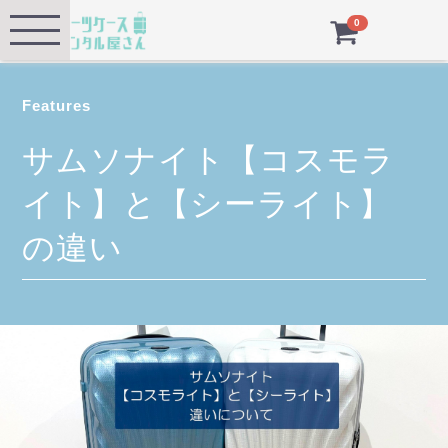
Menu
0
Features
サムソナイト
【コスモラ
イト】と【シーライト】
の違い