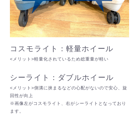
コスモライト：軽量ホイール
<メリット>軽量化されているため総重量が軽い
シーライト：ダブルホイール
03-
inf
<メリット>側溝に挟まるなどの心配がないので安心、旋
stor
回性が向上
※画像左がコスモライト、右がシーライトとなっており
ます。
平
9:3
土
11: