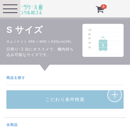
Menu
0
S サイズ
サムソナイト H55 × W40 × D20(cm)36L
日帰り~2 泊にオススメで、機内持ち
込み可能なサイズです。
商品を探す
こだわり条件検索
全商品