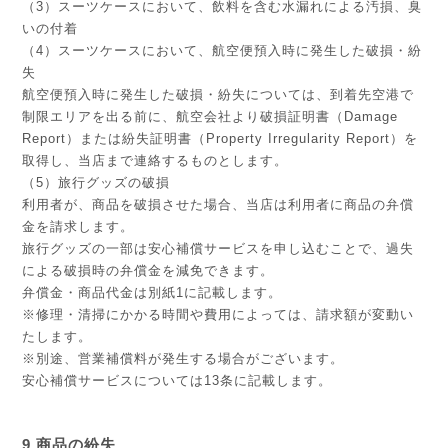
（3）スーツケースにおいて、飲料を含む水漏れによる汚損、臭
いの付着
（4）スーツケースにおいて、航空便預入時に発生した破損・紛
失
航空便預入時に発生した破損・紛失については、到着先空港で
制限エリアを出る前に、航空会社より破損証明書（Damage
Report）または紛失証明書（Property Irregularity Report）を
取得し、当店まで連絡するものとします。
（5）旅行グッズの破損
利用者が、商品を破損させた場合、当店は利用者に商品の弁償
金を請求します。
旅行グッズの一部は安心補償サービスを申し込むことで、過失
による破損時の弁償金を減免できます。
弁償金・商品代金は別紙1に記載します。
※修理・清掃にかかる時間や費用によっては、請求額が変動い
たします。
※別途、営業補償料が発生する場合がございます。
安心補償サービスについては13条に記載します。
9.商品の紛失