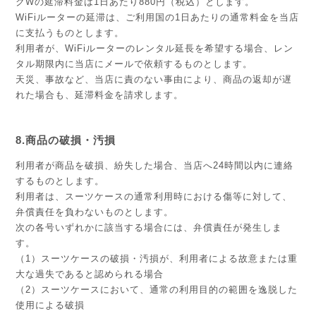
クWの延滞料金は1日あたり880円（税込）とします。
WiFiルーターの延滞は、ご利用国の1日あたりの通常料金を当店
に支払うものとします。
利用者が、WiFiルーターのレンタル延長を希望する場合、レン
タル期限内に当店にメールで依頼するものとします。
天災、事故など、当店に責のない事由により、商品の返却が遅
れた場合も、延滞料金を請求します。
8.商品の破損・汚損
利用者が商品を破損、紛失した場合、当店へ24時間以内に連絡
するものとします。
利用者は、スーツケースの通常利用時における傷等に対して、
弁償責任を負わないものとします。
次の各号いずれかに該当する場合には、弁償責任が発生しま
す。
（1）スーツケースの破損・汚損が、利用者による故意または重
大な過失であると認められる場合
（2）スーツケースにおいて、通常の利用目的の範囲を逸脱した
使用による破損