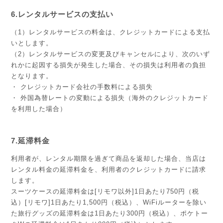
6.レンタルサービスの支払い
（1）レンタルサービスの料金は、クレジットカード
による支払
いとします。
（2）レンタルサービスの変更及びキャンセルにより、次のいず
れかに起因する損失が発生した場合、その損失は利用者の負担
となります。
・ クレジットカード会社の手数料による損失
・ 外国為替レートの変動による損失（海外のクレジットカード
を利用した場合）
03-
inf
7.延滞料金
stor
利用者が、レンタル期限を過ぎて商品を返却した場合、当店は
レンタル料金の延滞料金を、利用者のクレジットカードに請求
します。
平
スーツケースの延滞料金は[リモワ以外]1日あたり750円（税
9:3
込）[リモワ]1日あたり1,500円（税込）、WiFiルーターを除い
土
た旅行グッズの延滞料金は1日あたり300円（税込）、ポケトー
11: