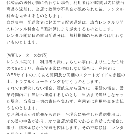
代替品の送付が間に合わない場合、利用者は24時間以内に該当
商品を返却し、当店で故障や不具合が認められた後、レンタル
料金を返金するものとします。
自然災害、配送業者に起因する配送遅延は、該当レンタル期間
のレンタル料金を日割計算により減免するものとします。
レンタル開始日の前日配送分は、無料期間のため返金は行わな
いものとします。
[WiFiルーターの対応]
レンタル期間中、利用者の責によらない事由により生じた性能
の欠陥により、商品が正常に作動しない場合は、利用者は、
WEBサイトのよくある質問及び同梱のスタートガイドを参照の
上、トラブルシューティングを行うものとします。
それでも解決しない場合、渡航先から直ちに（電話の場合、営
業時間内に）当店へ連絡するものとし、当店まで連絡しなかっ
た場合、当店は一切の責任を負わず、利用者は利用料金を支払
うものとします。
なお利用者が渡航先から連絡した場合に発生した通信費用は、
その旨の申告があり、かつ当店が適切であると判断した場合に
限り、請求金額から実費を控除します。その控除額は、レンタ