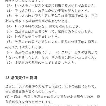
解除することができます。
（1） レンタルサービスを違法に利用するおそれがあるとき。
（2） 申し込み時に、故意に虚偽の事実を記入したとき。
（3） 申し込み時の記入内容に不備又は確認事項があり、発送
期限を過ぎても確認の連絡が取れないとき。
（4） レンタル料の支払を 1 回でも遅延したとき。
（5） 当店または第三者に対して、迷惑行為を行ったとき。
（6） 社会的な信用を喪失したとき。
（7） 故意または重大な過失により、商品に修理不能の損害を
与えまたは滅失したとき。
（8） 当店の総合的判断により、レンタルサービスの提供がで
きないと判断したとき。なお、その理由は開示いたしません。
（9） 本契約の各条項の一にでも違反したとき。
18.賠償責任の範囲
当店は、以下の要件を充足する場合に、以下の範囲において、
損害賠償責任を負うものとします。
(1) 当店は、当店に故意または重大な過失がある場合にのみ、損
害賠償責任を負うものとします。