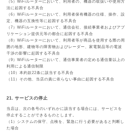
（5）WiFiルーターにおいて、利用者の、機器の取扱いや使用方
法に起因する不具合
（6）WiFiルーターにおいて、利用者保有機器の仕様、操作、設
定、機器の互換性等に起因する不具合
（7）WiFiルーターにおいて、通信会社、接続事業者およびアプ
リケーション提供元等の都合に起因する不具合
（8）WiFiルーターにおいて、利用者等が商品を使用する際の周
囲の地形、建物等の障害物およびレーダー、家電製品等の電波
干渉の影響に起因する不具合
（9）WiFiルーターにおいて、通信事業者の定める通信量以上の
利用による通信制限
（10）本約款22条に該当する不具合
（11）その他、当店の責に依らない事由に起因する不具合
21. サービスの停止
当店は、次の各号のいずれかに該当する場合には、サービスを
停止することができるものとします。
（1）システムの保守、点検を、緊急に行う必要があると判断し
た場合