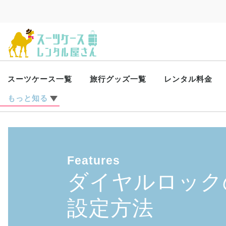
スーツケース一覧
旅行グッズ一覧
レンタル料金
もっと知る
レンタル日数の数え方
スーツケースが届いたら
ダイヤルロックの設定方法
キズがついても安心！
ご返却とレンタル延長
店頭受取と店頭返却
トラブルについて
会員登録のメリット
スタッフレビュー
レンタル品◆使った分だけWiFi
コラム◆スーツケースはレンタルが便利！
コラム◆旅行別おすすめサイズ
コラム◆ジッパータイプとフレームタイプ
コラム◆コスモライトとシーライトの違い
コラム◆TSAロックとは？
コラム◆検品・清掃風景
Features
ダイヤルロック
設定方法