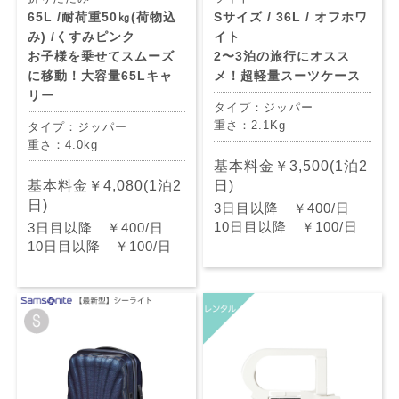
65L /耐荷重50㎏(荷物込
Sサイズ / 36L / オフホワ
み) /くすみピンク
イト
お子様を乗せてスムーズ
2〜3泊の旅行にオスス
に移動！大容量65Lキャ
メ！超軽量スーツケース
リー
タイプ：ジッパー
重さ：2.1Kg
タイプ：ジッパー
重さ：4.0kg
基本料金￥3,500(1泊2
基本料金￥4,080(1泊2
日)
日)
3日目以降 ￥400/日
10日目以降 ￥100/日
3日目以降 ￥400/日
10日目以降 ￥100/日