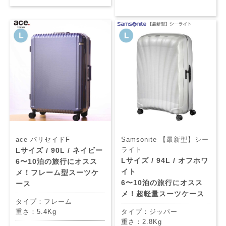
03-
ace パリセイドF
Samsonite 【最新型】シー
inf
ライト
Lサイズ / 90L / ネイビー
stor
Lサイズ / 94L / オフホワ
6〜10泊の旅行にオスス
イト
メ！フレーム型スーツケ
6〜10泊の旅行にオスス
ース
平
メ！超軽量スーツケース
タイプ：フレーム
9:3
土
重さ：5.4Kg
タイプ：ジッパー
11:
重さ：2.8Kg